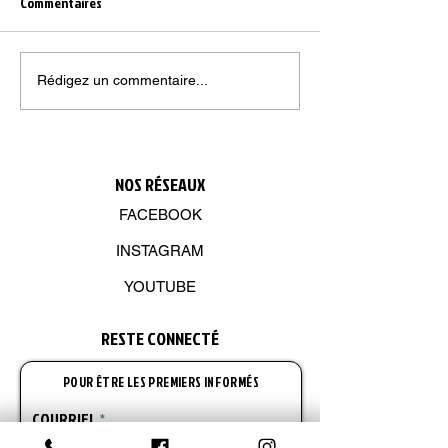
Commentaires
INSCRIPTIONS AUX AUDITIONS –
Spectacle 30 ans D
Rédigez un commentaire...
DÈS MAINTENANT!
Cupcakes Gratuits,
rouge et surprises 
tôt pour tout voir!
NOS R
É
SEAUX
FACEBOOK
INSTAGRAM
YOUTUBE
RESTE CONNECT
É
POUR ÊTRE LES PREMIERS INFORMÉS
COURRIEL