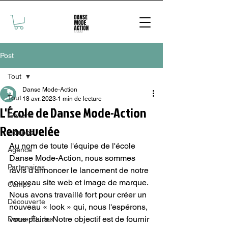
Post
Tout
Danse Mode-Action
Tout
18 avr. 2023
1 min de lecture
L'École de Danse Mode-Action
Général
Renouvelée
Troupes
Au nom de toute l'équipe de l'école 
Agence
Danse Mode-Action, nous sommes 
Partenaires
ravis d'annoncer le lancement de notre 
nouveau site web et image de marque. 
Camps
Nous avons travaillé fort pour créer un 
Découverte
nouveau « look » qui, nous l'espérons, 
vous plaira. Notre objectif est de fournir 
Danse-Études