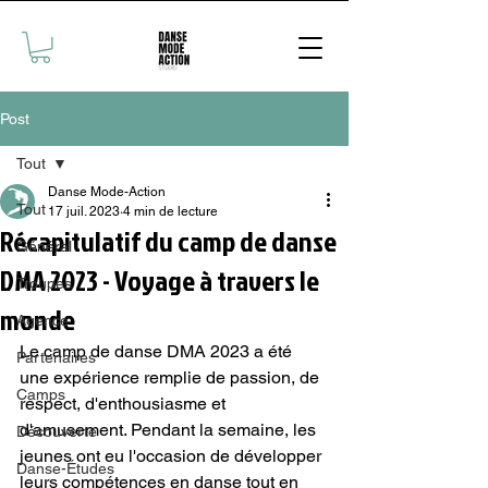
Post
Tout
Danse Mode-Action
Tout
17 juil. 2023
4 min de lecture
Récapitulatif du camp de danse
Général
DMA 2023 - Voyage à travers le
Troupes
monde
Agence
Le camp de danse DMA 2023 a été 
Partenaires
une expérience remplie de passion, de 
Camps
respect, d'enthousiasme et 
d'amusement. Pendant la semaine, les 
Découverte
jeunes ont eu l'occasion de développer 
Danse-Études
leurs compétences en danse tout en 