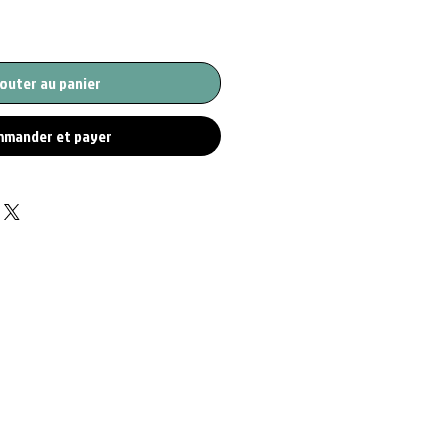
outer au panier
mander et payer