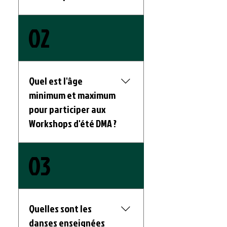
Du 10 au 13 août et 17 au 21
02
août 2026, de 18h30 à
20h30 pour les 9-12 ans et
13 ans et plus.
Quel est l'âge
minimum et maximum
pour participer aux
Workshops d'été DMA ?
Nos Workshops accueilles
03
les danseurs âgés de 9-12
ans et 13 ans +
Quelles sont les
danses enseignées