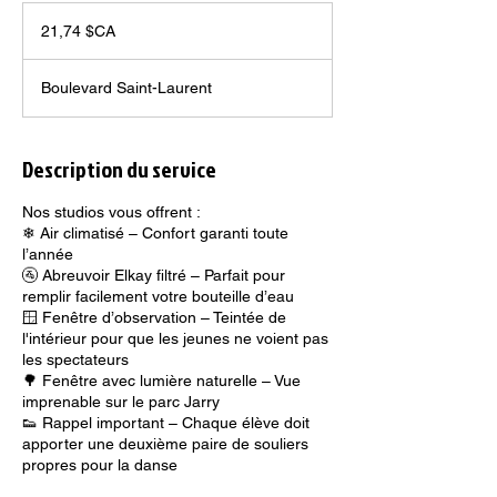
21,74
dollars
21,74 $CA
canadiens
Boulevard Saint-Laurent
Description du service
Nos studios vous offrent :
❄ Air climatisé – Confort garanti toute
l’année
🚰 Abreuvoir Elkay filtré – Parfait pour
remplir facilement votre bouteille d’eau
🪟 Fenêtre d’observation – Teintée de
l'intérieur pour que les jeunes ne voient pas
les spectateurs
🌳 Fenêtre avec lumière naturelle – Vue
imprenable sur le parc Jarry
👟 Rappel important – Chaque élève doit
apporter une deuxième paire de souliers
propres pour la danse