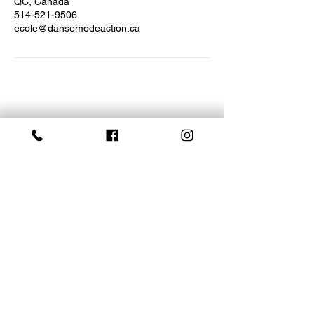
QC, Canada
514-521-9506
ecole@dansemodeaction.ca
NOS R
É
SEAUX
FACEBOOK
INSTAGRAM
YOUTUBE
RESTE CONNECT
É
POUR ÊTRE LES PREMIERS INFORMÉS
COURRIEL