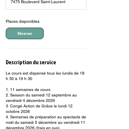
7475 Boulevard Saint-Laurent
c
e
l
Places disponibles
e
1
4
Réserver
s
e
p
t
.
Description du service
Le cours est dispensé tous les lundis de 18
h 30 à 19 h 30
1. 11 semaines de cours
2. Session du samedi 12 septembre au
vendredi 4 décembre 2026
3. Congé Action de Grâce le lundi 12
octobre 2026
4. Semaines de préparation au spectacle de
noël du samedi 5 décembre au vendredi 11
décembre 2026 (frais en sus)