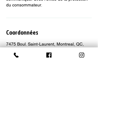
du consommateur.
Coordonnées
7475 Boul. Saint-Laurent, Montreal, QC,
Canada
514-521-9506
ecole@dansemodeaction.ca
NOS R
É
SEAUX
FACEBOOK
INSTAGRAM