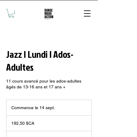
Jazz | Lundi | Ados-
Adultes
11 cours avancé pour les ados-adultes
âgés de 13-16 ans et 17 ans +
Commence le 14 sept.
C
o
192,50
m
dollars
192,50 $CA
canadiens
m
e
n