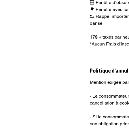
🪟 Fenêtre d’observ
🌳 Fenêtre avec lum
👟 Rappel importan
danse
17$ + taxes par he
*Aucun Frais d'Insc
Politique d'annu
Mention exigée par 
- Le consommateur 
cancellation à ec
- Si le consommate
son obligation prin