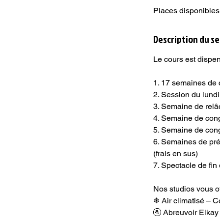
Places disponibles
m
i
n
Description du se
é
Le cours est dispe
1. 17 semaines de 
2. Session du lund
3. Semaine de relâ
4. Semaine de cong
5. Semaine de cong
6. Semaines de prép
(frais en sus)
7. Spectacle de fin
Nos studios vous of
❄ Air climatisé – C
🚰 Abreuvoir Elkay f