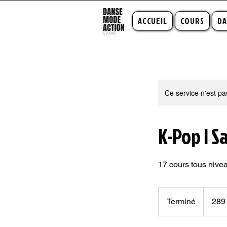
ACCUEIL
COURS
DA
Ce service n'est pa
K-Pop | S
17 cours tous nive
289
dollars
Terminé
T
289
canadien
e
r