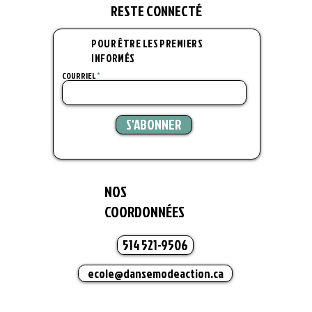
RESTE CONNECT
É
POUR ÊTRE LES PREMIERS
INFORMÉS
COURRIEL
S'ABONNER
NOS
COORDONNÉES
514 521-9506
ecole@dansemodeaction.ca