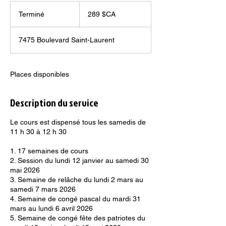
289
dollars
Terminé
T
289 $CA
canadiens
e
r
7475 Boulevard Saint-Laurent
m
i
n
é
Places disponibles
Description du service
Le cours est dispensé tous les samedis de
11 h 30 à 12 h 30
1. 17 semaines de cours
2. Session du lundi 12 janvier au samedi 30
mai 2026
3. Semaine de relâche du lundi 2 mars au
samedi 7 mars 2026
4. Semaine de congé pascal du mardi 31
mars au lundi 6 avril 2026
5. Semaine de congé fête des patriotes du