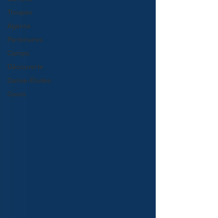
Troupes
Agence
Partenaires
Camps
Découverte
Danse-Études
Cours