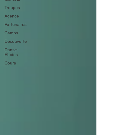
Troupes
Agence
Partenaires
Camps
Découverte
Danse-
Études
Cours