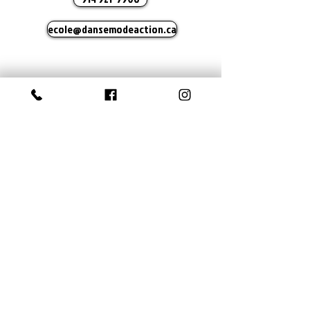
DANSE MODE-ACTION
ecole@dansemodeaction.ca
AUTRES
LOCATION DE STUDIOS
CENTRE D'INFOS
COURS PRIVÉS
ADRESSE
7475 BOUL. SAINT-LAURENT
MONTRÉAL, QUÉBEC, CANADA
TERMES &
CONDITIONS
POLITIQUES ET RÈGLEMENTS