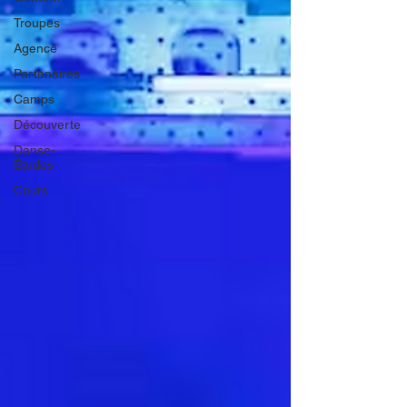
Troupes
Agence
Partenaires
Camps
Découverte
Danse-
Études
Cours