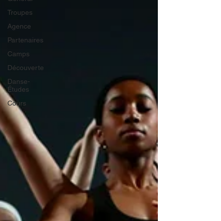
Troupes
Agence
Partenaires
Camps
Découverte
Danse-
Études
Cours