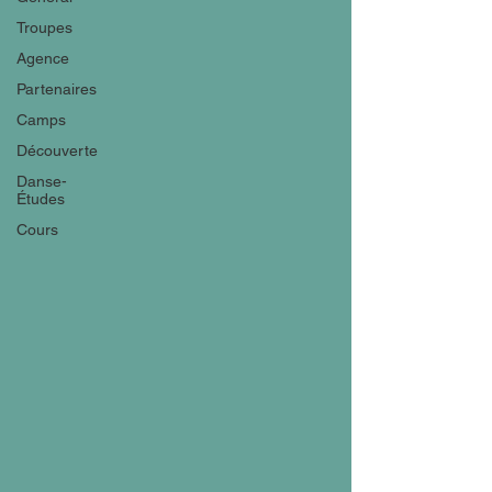
Troupes
Agence
Partenaires
Camps
Découverte
Danse-
Études
Cours