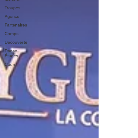
Troupes
Agence
Partenaires
Camps
Découverte
Danse-
Études
Cours