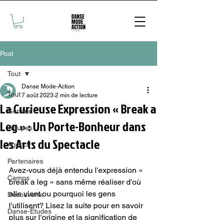
Post
Tout
Danse Mode-Action
Tout
7 août 2023
2 min de lecture
La Curieuse Expression « Break a
Général
Leg » : Un Porte-Bonheur dans
Troupes
les Arts du Spectacle
Agence
Partenaires
Avez-vous déjà entendu l'expression « 
Camps
break a leg » sans même réaliser d'où 
elle vient ou pourquoi les gens 
Découverte
l'utilisent? Lisez la suite pour en savoir 
Danse-Études
plus sur l'origine et la signification de 