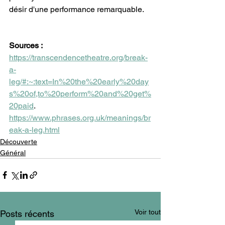
désir d'une performance remarquable. 
Sources :
https://transcendencetheatre.org/break-
a-
leg/#:~:text=In%20the%20early%20day
s%20of,to%20perform%20and%20get%
20paid
.
https://www.phrases.org.uk/meanings/br
eak-a-leg.html
Découverte
Général
Voir tout
Posts récents